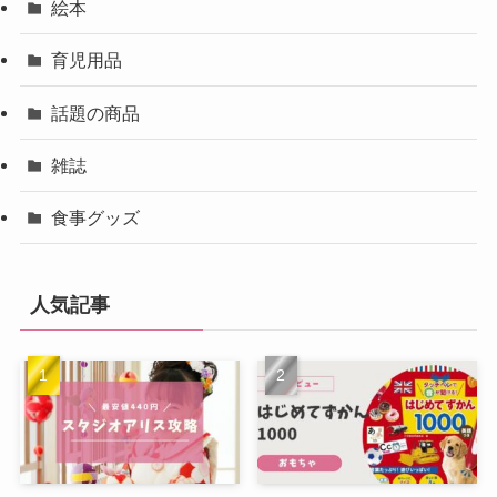
絵本
育児用品
話題の商品
雑誌
食事グッズ
人気記事