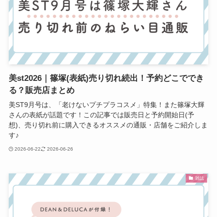
美st2026｜篠塚(表紙)売り切れ続出！予約どこででき
る？販売店まとめ
美ST9月号は、「老けないプチプラコスメ」特集！また篠塚大輝
さんの表紙が話題です！この記事では販売日と予約開始日(予
想)、売り切れ前に購入できるオススメの通販・店舗をご紹介しま
す♪
2026-06-22
2026-06-26
雑誌