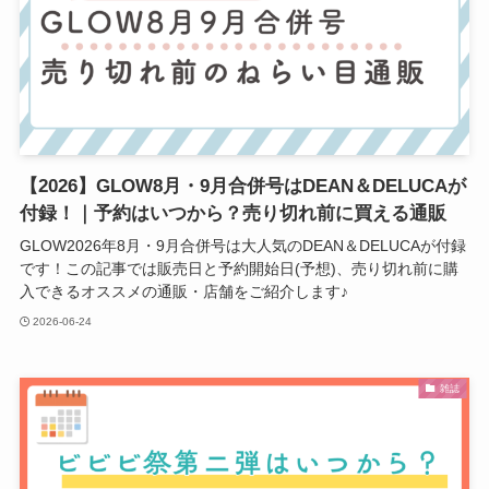
【2026】GLOW8月・9月合併号はDEAN＆DELUCAが
付録！｜予約はいつから？売り切れ前に買える通販
GLOW2026年8月・9月合併号は大人気のDEAN＆DELUCAが付録
です！この記事では販売日と予約開始日(予想)、売り切れ前に購
入できるオススメの通販・店舗をご紹介します♪
2026-06-24
雑誌