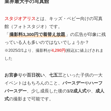
業界最大手の写真館
スタジオアリス
とは、キッズ・ベビー向けの写真
館（フォトスタジオ）です。
「
撮影料3,300円で着替え放題
」の広告が印象に残
っている人も多いのではないでしょうか？
※2025/2/1より、撮影料が
4,290円
(税込)に値上げされま
した
お宮参り
や
百日祝い
、
七五三
といった子供の一大
イベントはもちろんのこと、
バースデー
や
ハーフ
バースデー
、少し成長した後の
1/2成人式
や、
成人
式
の撮影まで可能です。