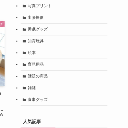
写真プリント
出張撮影
け
睡眠グッズ
知育玩具
絵本
育児用品
話題の商品
雑誌
特
食事グッズ
こ
め
人気記事