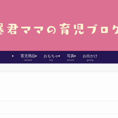
育児用品
おもちゃ
写真
お出かけ
review
toy
photo
going