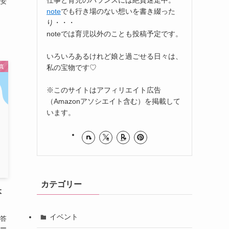
安
note
でも行き場のない想いを書き綴った
り・・・
noteでは育児以外のことも投稿予定です。
いろいろあるけれど娘と過ごせる日々は、
私の宝物です♡
真
※このサイトはアフィリエイト広告
（Amazonアソシエイト含む）を掲載して
います。
カテゴリー
本
イベント
答
ー