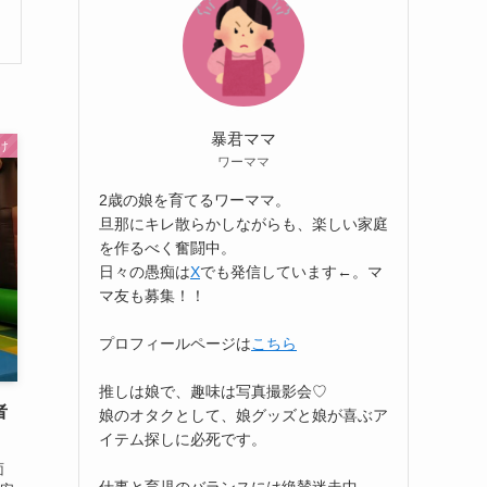
暴君ママ
け
ワーママ
2歳の娘を育てるワーママ。
旦那にキレ散らかしながらも、楽しい家庭
を作るべく奮闘中。
日々の愚痴は
X
でも発信しています←。マ
マ友も募集！！
プロフィールページは
こちら
推しは娘で、趣味は写真撮影会♡
者
娘のオタクとして、娘グッズと娘が喜ぶア
イテム探しに必死です。
面
仕事と育児のバランスには絶賛迷走中。