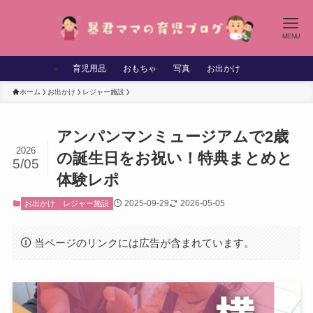
MENU
育児用品
おもちゃ
写真
お出かけ
ホーム
お出かけ
レジャー施設
アンパンマンミュージアムで2歳
2026
の誕生日をお祝い！特典まとめと
5/05
体験レポ
2025-09-29
2026-05-05
お出かけ
レジャー施設
当ページのリンクには広告が含まれています。