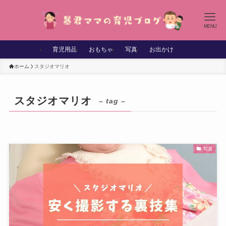
MENU
育児用品
おもちゃ
写真
お出かけ
ホーム
スタジオマリオ
スタジオマリオ
– tag –
写真