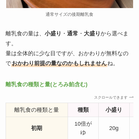
通常サイズの後期離乳食
離乳食の量は、
小盛り
・
通常
・
大盛り
から選べま
す。
量は全体的に少な目ですが、おかわりが無料なの
で
おかわり前提の量なのかもしれません
ね。
離乳食の種類と量(とろみ餡含む)
スクロールできます
離乳食の種類と量
種類
小盛り
10倍が
初期
20g
ゆ