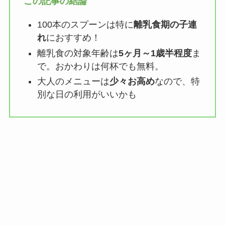
この記事の結論
100本のスプーンは特に
離乳食期の子連
れ
におすすめ！
離乳食の対象年齢は
5ヶ月～1歳半程度
ま
で。おかわりは何杯でも無料。
大人のメニューは
少々お高め
なので、特
別な日の利用がいいかも