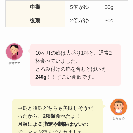
中期
5倍がゆ
30g
後期
2倍がゆ
30g
10ヶ月の娘は大盛り1杯と、通常2
杯食べていました。
暴君ママ
とろみ付けの餡を含むとはいえ、
240g
！！すごい食欲です。
中期と後期どちらも美味しそうだ
ったから、
2種類食べた
よ！
むちゅめ
月齢による指定や制限はない
の
で、ママが選んでくれました。