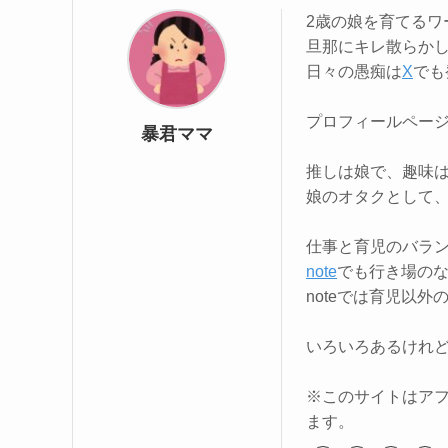
2歳の娘を育てるワ
旦那にキレ散らか
日々の愚痴は
X
でも
プロフィールペー
暴君ママ
推しは娘で、趣味
娘のオタクとして
仕事と育児のバラ
note
でも行き場の
noteでは育児以
いろいろあるけれ
※このサイトはアフ
ます。