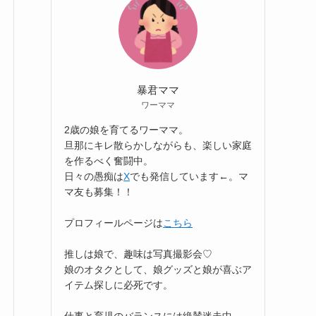
暴君ママ
ワーママ
2歳の娘を育てるワーママ。
旦那にキレ散らかしながらも、楽しい家庭
を作るべく奮闘中。
日々の愚痴は
X
でも発信しています←。マ
マ友も募集！！
プロフィールページは
こちら
推しは娘で、趣味は写真撮影会♡
娘のオタクとして、娘グッズと娘が喜ぶア
イテム探しに必死です。
仕事と育児のバランスには絶賛迷走中。