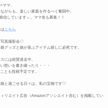
ーママ。
しながらも、楽しい家庭を作るべく奮闘中。
発信しています←。ママ友も募集！！
ジは
こちら
は写真撮影会♡
、娘グッズと娘が喜ぶアイテム探しに必死です。
ンスには絶賛迷走中。
ない想いを書き綴ったり・・・
外のことも投稿予定です。
ど娘と過ごせる日々は、私の宝物です♡
ィリエイト広告（Amazonアソシエイト含む）を掲載してい