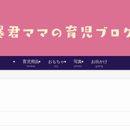
育児用品
おもちゃ
写真
お出かけ
review
toy
photo
going