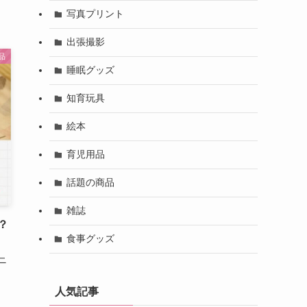
写真プリント
出張撮影
品
睡眠グッズ
知育玩具
絵本
育児用品
話題の商品
雑誌
？
食事グッズ
ニ
人気記事