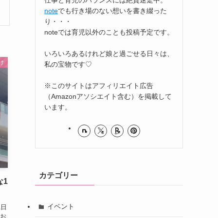
note
でも行き場のない想いを書き綴った
り・・・
noteでは育児以外のことも投稿予定です。
いろいろあるけれど娘と過ごせる日々は、
け
私の宝物です♡
※このサイトはアフィリエイト広告
（Amazonアソシエイト含む）を掲載して
います。
カテゴリー
な1
イベント
1日
お