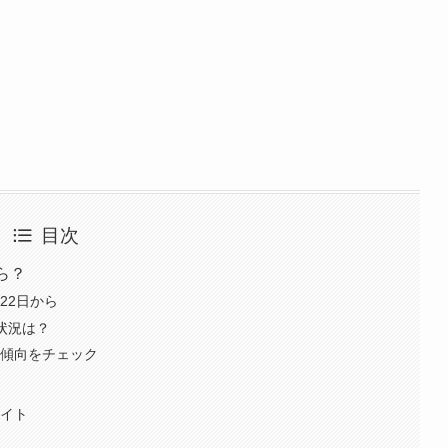
目次
ら？
22日から
状況は？
の傾向をチェック
サイト