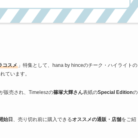
ラコスメ
」特集として、hana by hinceのチーク・ハイライトの
されています。
が販売され、Timeleszの
篠塚大輝さん
表紙の
Special Edition
の
約開始日
、売り切れ前に購入できる
オススメの通販・店舗
をご紹