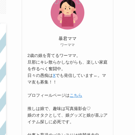
暴君ママ
ワーママ
2歳の娘を育てるワーママ。
旦那にキレ散らかしながらも、楽しい家庭
を作るべく奮闘中。
日々の愚痴は
X
でも発信しています←。マ
マ友も募集！！
プロフィールページは
こちら
推しは娘で、趣味は写真撮影会♡
娘のオタクとして、娘グッズと娘が喜ぶア
イテム探しに必死です。
仕事と育児のバランスには絶賛迷走中。