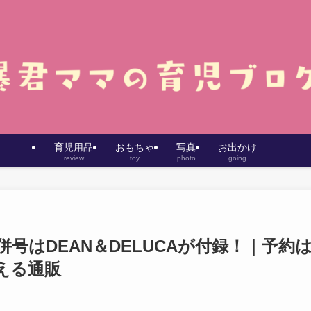
育児用品
おもちゃ
写真
お出かけ
review
toy
photo
going
合併号はDEAN＆DELUCAが付録！｜予約
える通販