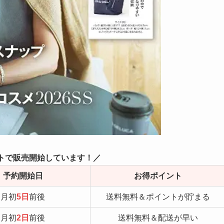
トで販売開始しています！／
予約開始日
お得ポイント
月初
5日
前後
送料無料＆ポイントが貯まる
月初
2日
前後
送料無料＆配送が早い