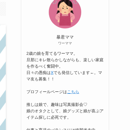
暴君ママ
ワーママ
2歳の娘を育てるワーママ。
旦那にキレ散らかしながらも、楽しい家庭
を作るべく奮闘中。
日々の愚痴は
X
でも発信しています←。マ
マ友も募集！！
プロフィールページは
こちら
推しは娘で、趣味は写真撮影会♡
娘のオタクとして、娘グッズと娘が喜ぶア
イテム探しに必死です。
仕事と育児のバランスには絶賛迷走中。