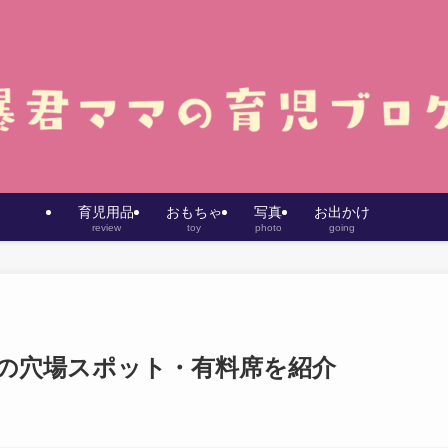
育児用品
おもちゃ
写真
お出かけ
review
toy
photo
going
回避の穴場スポット・有料席を紹介