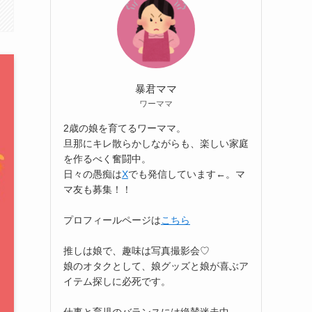
暴君ママ
ワーママ
2歳の娘を育てるワーママ。
旦那にキレ散らかしながらも、楽しい家庭
を作るべく奮闘中。
日々の愚痴は
X
でも発信しています←。マ
マ友も募集！！
プロフィールページは
こちら
推しは娘で、趣味は写真撮影会♡
娘のオタクとして、娘グッズと娘が喜ぶア
イテム探しに必死です。
仕事と育児のバランスには絶賛迷走中。