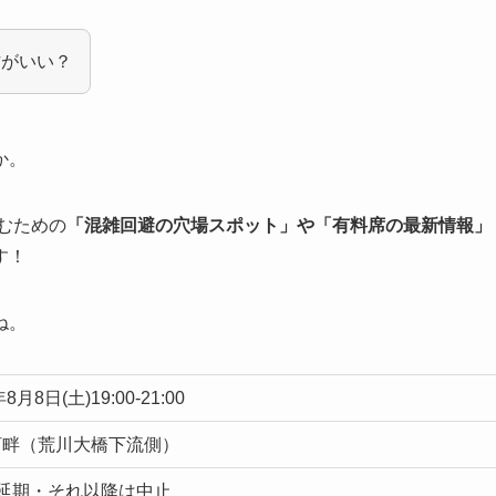
方がいい？
か。
むための
「混雑回避の穴場スポット」や「有料席の最新情報」
す！
ね。
年8月8日(土)19:00-21:00
河畔（荒川大橋下流側）
に延期・それ以降は中止