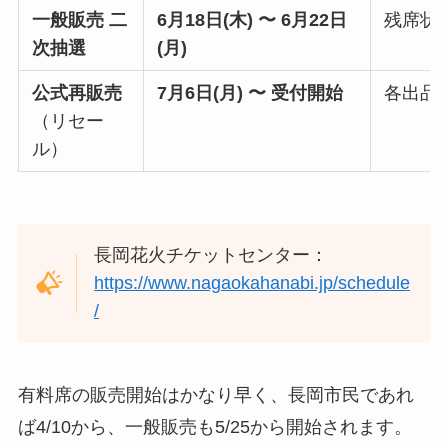
一般販売 二
6月18日(木) 〜 6月22日
残席状
次抽選
(月)
公式再販売
7月6日(月) 〜 受付開始
各出品
（リセー
ル）
長岡花火チケットセンター：
https://www.nagaokahanabi.jp/schedule
/
有料席の販売開始はかなり早く、長岡市民であれ
ば4/10から、一般販売も5/25から開始されます。