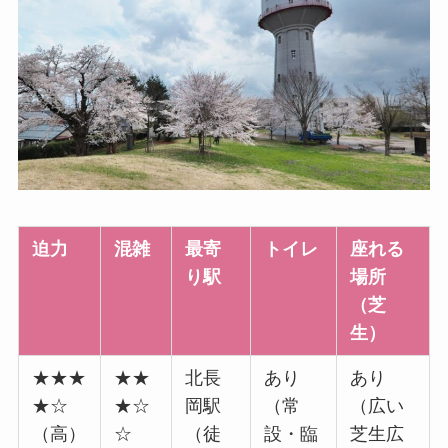
迫力
混雑
最寄
トイレ
座れる
り駅
場所
（芝
生）
★★★
★★
北長
あり
あり
★☆
★☆
岡駅
（常
（広い
（高）
☆
（徒
設・臨
芝生広