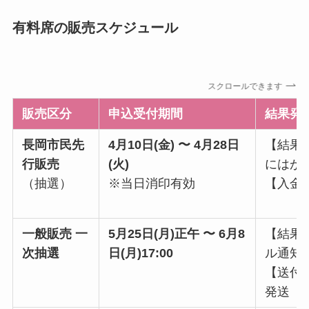
有料席の販売スケジュール
スクロールできます
販売区分
申込受付期間
結果発
長岡市民先
4月10日(金) 〜 4月28日
【結果】
行販売
(火)
にはが
（抽選）
※当日消印有効
【入金】
一般販売 一
5月25日(月)正午 〜 6月8
【結果】
次抽選
日(月)17:00
ル通知
【送付
発送