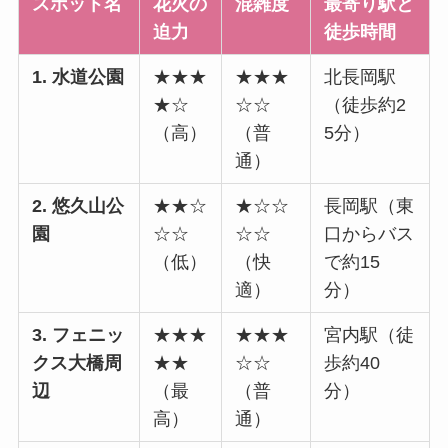
スポット名
花火の
混雑度
最寄り駅と
迫力
徒歩時間
1. 水道公園
★★★
★★★
北長岡駅
★☆
☆☆
（徒歩約2
（高）
（普
5分）
通）
2. 悠久山公
★★☆
★☆☆
長岡駅（東
園
☆☆
☆☆
口からバス
（低）
（快
で約15
適）
分）
3. フェニッ
★★★
★★★
宮内駅（徒
クス大橋周
★★
☆☆
歩約40
辺
（最
（普
分）
高）
通）