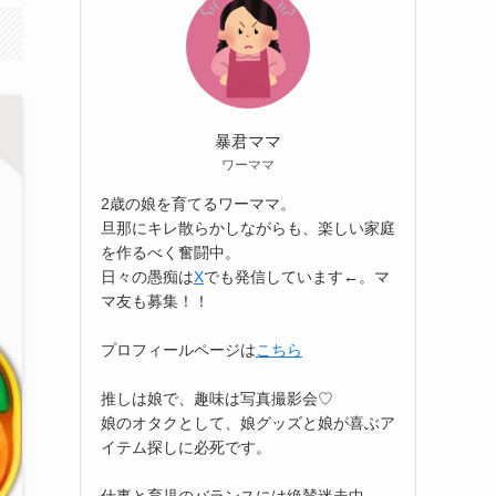
暴君ママ
ワーママ
2歳の娘を育てるワーママ。
旦那にキレ散らかしながらも、楽しい家庭
を作るべく奮闘中。
日々の愚痴は
X
でも発信しています←。マ
マ友も募集！！
プロフィールページは
こちら
推しは娘で、趣味は写真撮影会♡
娘のオタクとして、娘グッズと娘が喜ぶア
イテム探しに必死です。
仕事と育児のバランスには絶賛迷走中。