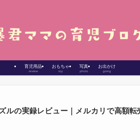
育児用品
おもちゃ
写真
お出かけ
review
toy
photo
going
ズルの実録レビュー｜メルカリで高額転