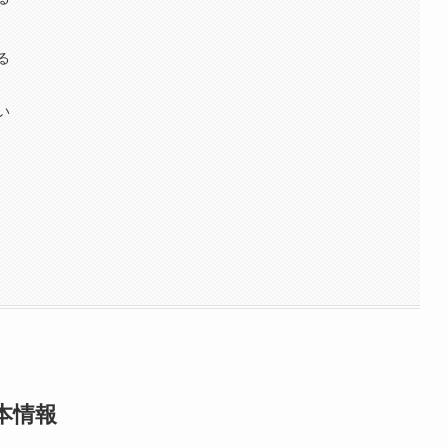
る
い
本情報