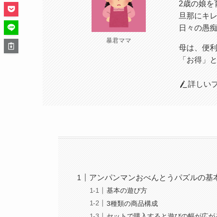
2歳の娘を
旦那にキ
日々の愚
暴君ママ
母は、便
「お得」
詳しい
アンパンマンおべんとうパズルの基
基本の遊び方
3種類の商品構成
セットで購入すると遊びの幅が広が