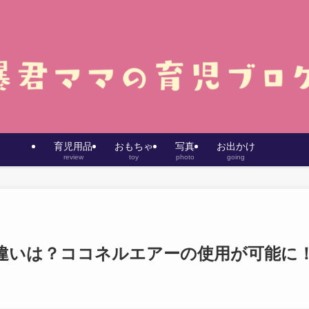
育児用品
おもちゃ
写真
お出かけ
review
toy
photo
going
違いは？ココネルエアーの使用が可能に