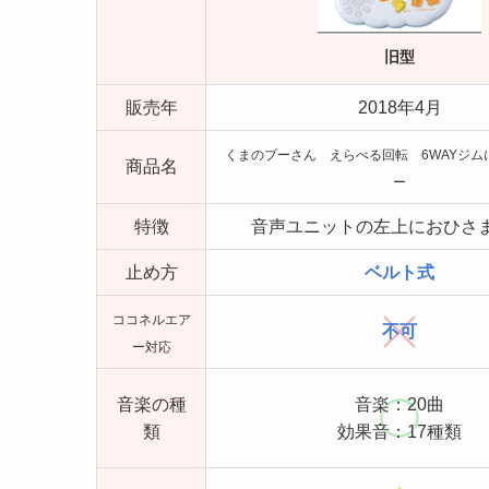
旧型
販売年
2018年4月
くまのプーさん えらべる回転 6WAYジム
商品名
ー
特徴
音声ユニットの左上におひさ
止め方
ベルト式
ココネルエア
不可
ー対応
音楽の種
音楽：20曲
類
効果音：17種類