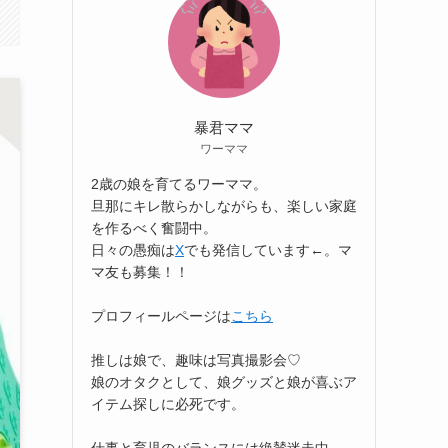
暴君ママ
ワーママ
2歳の娘を育てるワーママ。
旦那にキレ散らかしながらも、楽しい家庭
を作るべく奮闘中。
日々の愚痴は
X
でも発信しています←。マ
マ友も募集！！
プロフィールページは
こちら
推しは娘で、趣味は写真撮影会♡
娘のオタクとして、娘グッズと娘が喜ぶア
イテム探しに必死です。
仕事と育児のバランスには絶賛迷走中。