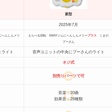
新型
2025年7月
にへんしんメリ
えらべる回転 6WAYジムにへんしんメリー
プラス
くまの
プーさん
まライト
音声ユニットの中央にプーさんのライト
ネジ式
別売りパーツで可
音楽：20曲
効果音：28種類