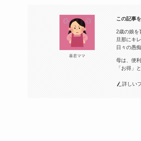
この記事
2歳の娘を
旦那にキ
日々の愚
暴君ママ
母は、便
「お得」
詳しい