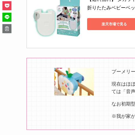
折りたたみベビーベッ
楽天市場で見る
プーメリ
現在はほ
ては「音
なお初期
※我が家