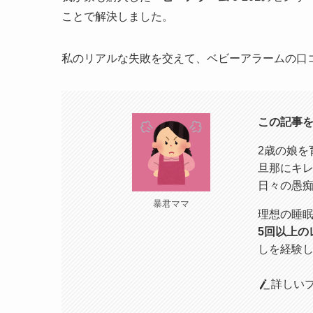
ことで解決しました。
私のリアルな失敗を交えて、ベビーアラームの口
この記事
2歳の娘を
旦那にキ
日々の愚
暴君ママ
理想の睡
5回以上の
しを経験し
詳しい