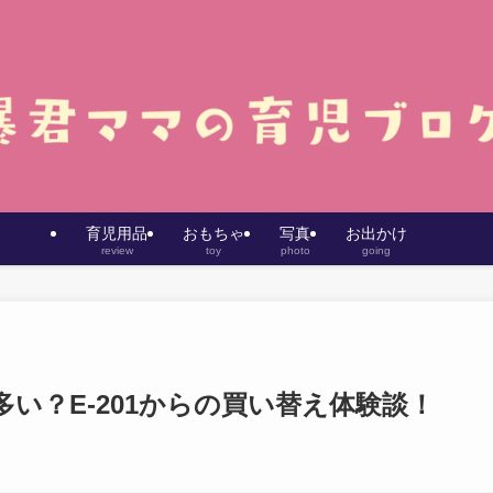
育児用品
おもちゃ
写真
お出かけ
review
toy
photo
going
い？E-201からの買い替え体験談！