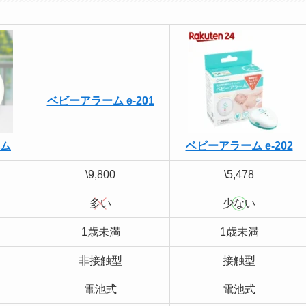
ベビーアラーム e-201
ム
ベビーアラーム e-202
\9,800
\5,478
多い
少ない
1歳未満
1歳未満
非接触型
接触型
電池式
電池式