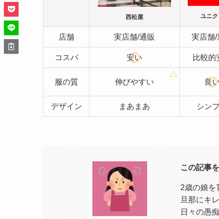
ユニク
西松屋
店舗
実店舗/通販
実店舗/
コスパ
安い
比較的
服の質
伸びやすい
良
デザイン
まあまあ
シン
この記事
2歳の娘を
旦那にキ
日々の愚