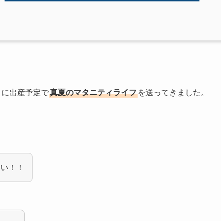
月に出産予定で
真夏のマタニティライフ
を送ってきました。
ない！！