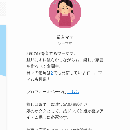
暴君ママ
ワーママ
2歳の娘を育てるワーママ。
旦那にキレ散らかしながらも、楽しい家庭
を作るべく奮闘中。
日々の愚痴は
X
でも発信しています←。マ
マ友も募集！！
プロフィールページは
こちら
推しは娘で、趣味は写真撮影会♡
娘のオタクとして、娘グッズと娘が喜ぶア
イテム探しに必死です。
仕事と育児のバランスには絶賛迷走中。