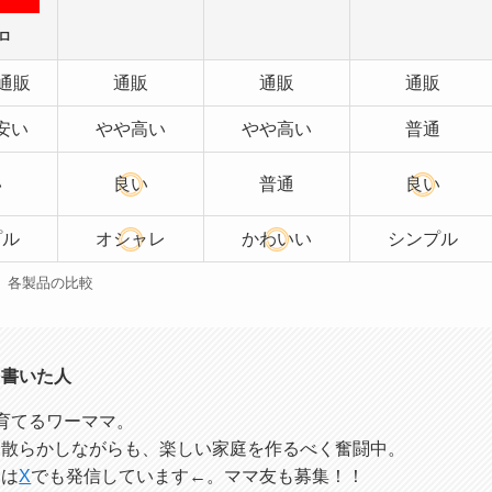
ロ
通販
通販
通販
通販
安い
やや高い
やや高い
普通
い
良い
普通
良い
プル
オシャレ
かわいい
シンプル
各製品の比較
を書いた人
育てるワーママ。
レ散らかしながらも、楽しい家庭を作るべく奮闘中。
痴は
X
でも発信しています←。ママ友も募集！！