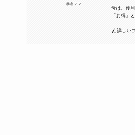
暴君ママ
母は、便
「お得」
詳しい