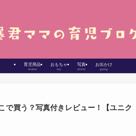
育児用品
おもちゃ
写真
お出かけ
review
toy
photo
going
こで買う？写真付きレビュー！【ユニク