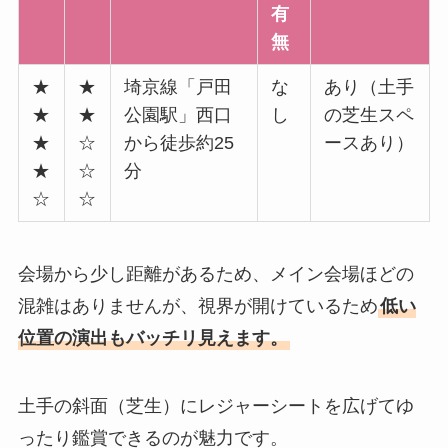
有
無
★
★
埼京線「戸田
な
あり（土手
★
★
公園駅」西口
し
の芝生スペ
★
☆
から徒歩約25
ースあり）
★
☆
分
☆
☆
会場から少し距離があるため、メイン会場ほどの
混雑はありませんが、視界が開けているため
低い
位置の演出もバッチリ見えます。
土手の斜面（芝生）にレジャーシートを広げてゆ
ったり鑑賞できるのが魅力です。