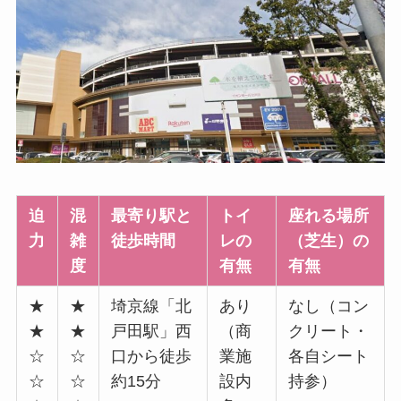
迫
混
最寄り駅と
トイ
座れる場所
力
雑
徒歩時間
レの
（芝生）の
度
有無
有無
★
★
埼京線「北
あり
なし（コン
★
★
戸田駅」西
（商
クリート・
☆
☆
口から徒歩
業施
各自シート
☆
☆
約15分
設内
持参）