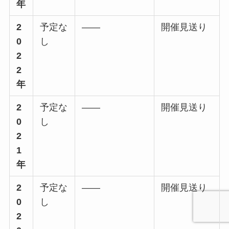
年
2
予定な
――
開催見送り
0
し
2
2
年
2
予定な
――
開催見送り
0
し
2
1
年
2
予定な
――
開催見送り
0
し
2