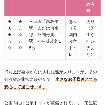
の有
無
★
★
三田線「高島平
あり
あり
★
☆
駅」または埼京
（公
（芝
★
☆
線「浮間舟渡
園内
生や
☆
☆
駅」から徒歩約1
公衆
ベン
☆
☆
5分
トイ
チあ
レ）
り）
打ち上げ会場からは少し距離がありますが、その
分混雑が非常に緩やかで、
小さなお子様連れでも
安心して過ごせます。
公園内には公衆トイレが整備されており、芝生広