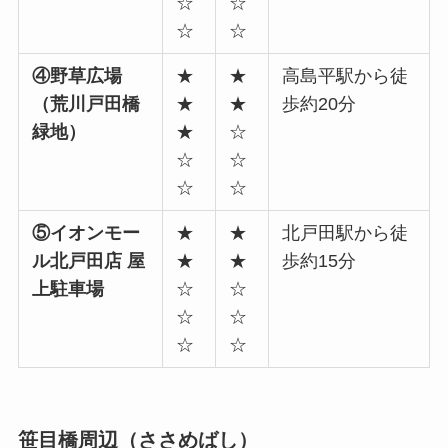
☆
☆
☆
☆
④野草広場
★
★
高島平駅から徒
（荒川戸田橋
★
★
歩約20分
緑地）
★
☆
☆
☆
☆
☆
⑤イオンモー
★
★
北戸田駅から徒
ル北戸田店 屋
★
★
歩約15分
上駐車場
☆
☆
☆
☆
☆
☆
笹目橋周辺（ささめばし
）