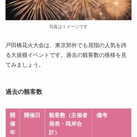
写真はイメージです
戸田橋花火大会は、東京郊外でも屈指の人気を誇
る大規模イベントです。過去の観客数の推移を見
てみましょう。
過去の観客数
開
開催日
観客数（主催者
備考
催
発表・両岸合
年
計）