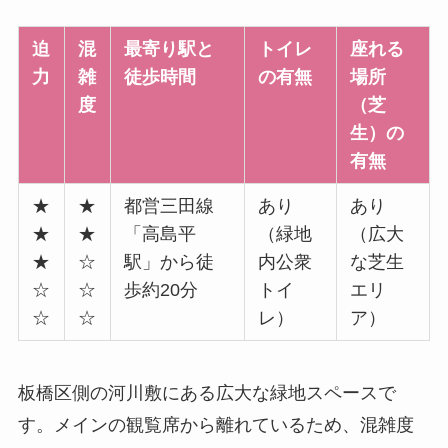
迫
混
最寄り駅と
トイレ
座れる
力
雑
徒歩時間
の有無
場所
度
（芝
生）の
有無
★
★
都営三田線
あり
あり
★
★
「高島平
（緑地
（広大
★
☆
駅」から徒
内公衆
な芝生
☆
☆
歩約20分
トイ
エリ
☆
☆
レ）
ア）
板橋区側の河川敷にある広大な緑地スペースで
す。メインの観覧席から離れているため、混雑度