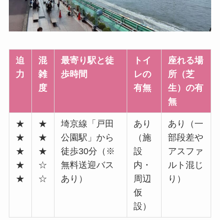
迫
混
最寄り駅と徒
トイ
座れる場
力
雑
歩時間
レの
所（芝
度
有無
生）の有
無
★
★
埼京線「戸田
あり
あり（一
★
★
公園駅」から
（施
部段差や
★
★
徒歩30分（※
設
アスファ
★
☆
無料送迎バス
内・
ルト混じ
★
☆
あり）
周辺
り）
仮
設）