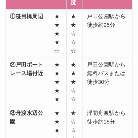
度
①笹目橋周辺
★
★
戸田公園駅から
★
★
徒歩約25分
★
☆
★
☆
☆
☆
②戸田ボート
★
★
戸田公園駅から
レース場付近
★
★
無料バスまたは
★
★
徒歩30分
★
☆
★
☆
③舟渡水辺公
★
★
浮間舟渡駅から
園
★
☆
徒歩約15分
★
☆