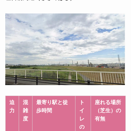
迫
混
最寄り駅と徒
ト
座れる場所
力
雑
歩時間
イ
（芝生）の
度
レ
有無
の