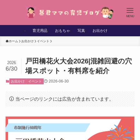
MENU
育児用品
おもちゃ
写真
お出かけ
ホーム
お出かけ
イベント
戸田橋花火大会2026|混雑回避の穴
2026
6/30
場スポット・有料席を紹介
2026-06-30
お出かけ
イベント
当ページのリンクには広告が含まれています。