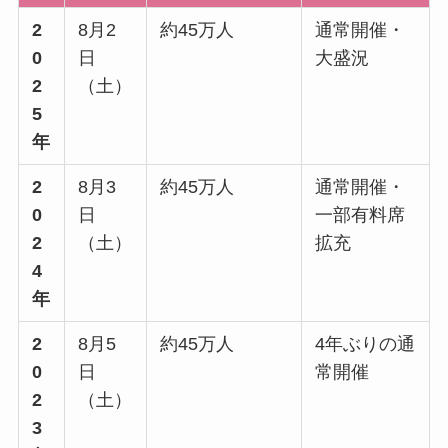
2
8月2
約45万人
通常開催・
0
日
大盛況
2
（土）
5
年
2
8月3
約45万人
通常開催・
0
日
一部有料席
2
（土）
拡充
4
年
2
8月5
約45万人
4年ぶりの通
0
日
常開催
2
（土）
3