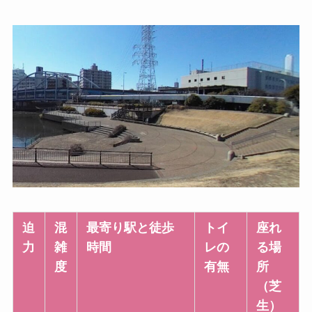
迫
混
最寄り駅と徒歩
トイ
座れ
力
雑
時間
レの
る場
度
有無
所
（芝
生）