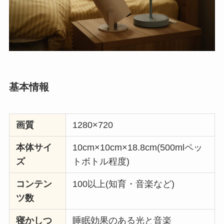
基本情報
画質
1280×720
本体サイ
10cm×10cm×18.8cm(500mlペッ
ズ
トボトル程度)
コンテン
100以上(知育・音楽など)
ツ数
寝かしつ
睡眠効果のある光と音楽