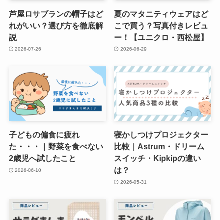
芦屋ロサブランの帽子はど
夏のマタニティウェアはど
れがいい？選び方を徹底解
こで買う？写真付きレビュ
説
ー！【ユニクロ・西松屋】
2026-07-26
2026-06-29
子どもの偏食に疲れ
寝かしつけプロジェクター
た・・・｜野菜を食べない
比較｜Astrum・ドリーム
2歳児へ試したこと
スイッチ・Kipkipの違い
は？
2026-06-10
2026-05-31