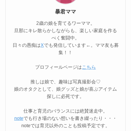
暴君ママ
2歳の娘を育てるワーママ。
旦那にキレ散らかしながらも、楽しい家庭を作る
べく奮闘中。
日々の愚痴は
X
でも発信しています←。ママ友も募
集！！
プロフィールページは
こちら
推しは娘で、趣味は写真撮影会♡
娘のオタクとして、娘グッズと娘が喜ぶアイテム
探しに必死です。
仕事と育児のバランスには絶賛迷走中。
note
でも行き場のない想いを書き綴ったり・・・
noteでは育児以外のことも投稿予定です。