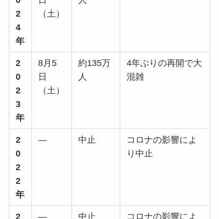
0
日
人
2
（土）
4
年
2
8月5
約135万
4年ぶりの再開で大
0
日
人
混雑
2
（土）
3
年
2
―
中止
コロナの影響によ
0
り中止
2
2
年
2
―
中止
コロナの影響によ