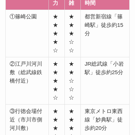
力
雑
時間
①篠崎公園
★
★
都営新宿線「篠
★
★
崎駅」徒歩約15
★
★
分
★
☆
☆
☆
②江戸川河川
★
★
JR総武線「小岩
敷（総武線鉄
★
★
駅」徒歩約25分
橋付近）
★
☆
★
☆
☆
☆
③行徳会場付
★
★
東京メトロ東西
近（市川市側
★
★
線「妙典駅」徒
河川敷）
★
★
歩約20分