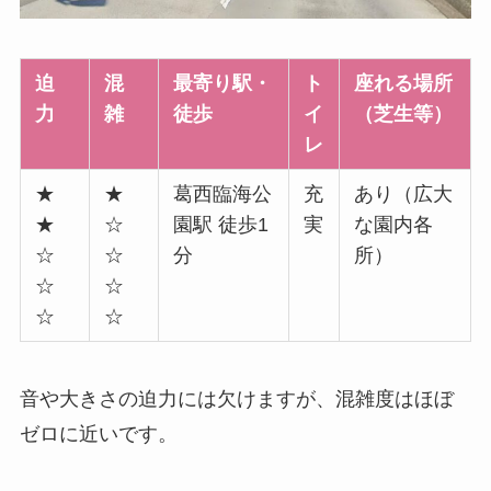
迫
混
最寄り駅・
ト
座れる場所
力
雑
徒歩
イ
（芝生等）
レ
★
★
葛西臨海公
充
あり（広大
★
☆
園駅 徒歩1
実
な園内各
☆
☆
分
所）
☆
☆
☆
☆
音や大きさの迫力には欠けますが、混雑度はほぼ
ゼロに近いです。