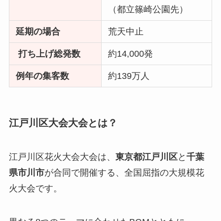
（都立篠崎公園先）
延期の場合
荒天中止
打ち上げ総発数
約14,000発
例年の集客数
約139万人
江戸川区大会大会とは？
江戸川区花火大会大会は、
東京都江戸川区
と
千葉
県市川市
が合同で開催する、全国屈指の大規模花
火大会です。