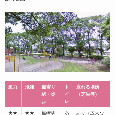
迫力
混雑
最寄り
ト
座れる場所
駅・徒
イ
（芝生等）
歩
レ
★★
★★
篠崎駅
あ
あり（広大な