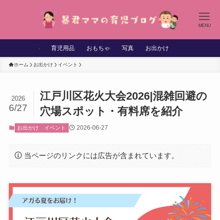
MENU
育児用品
おもちゃ
写真
お出かけ
ホーム
お出かけ
イベント
江戸川区花火大会2026|混雑回避の
2026
6/27
穴場スポット・有料席を紹介
2026-06-27
お出かけ
イベント
当ページのリンクには広告が含まれています。