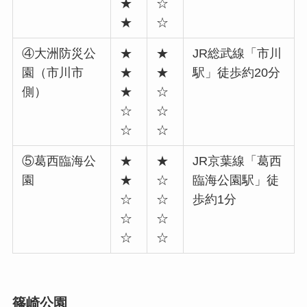
★
☆
★
☆
④大洲防災公
★
★
JR総武線「市川
園（市川市
★
★
駅」徒歩約20分
側）
★
☆
☆
☆
☆
☆
⑤葛西臨海公
★
★
JR京葉線「葛西
園
★
☆
臨海公園駅」徒
☆
☆
歩約1分
☆
☆
☆
☆
篠崎公園