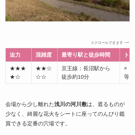
スクロールできます
迫力
混雑度
最寄り駅と徒歩時間
トイ
★★★
★★☆
京王線：長沼駅から
×（
★☆
☆☆
徒歩約10分
等を
会場から少し離れた
浅川の河川敷
は、遮るものが
少なく、綺麗な花火をシートに座ってのんびり鑑
賞できる定番の穴場です。