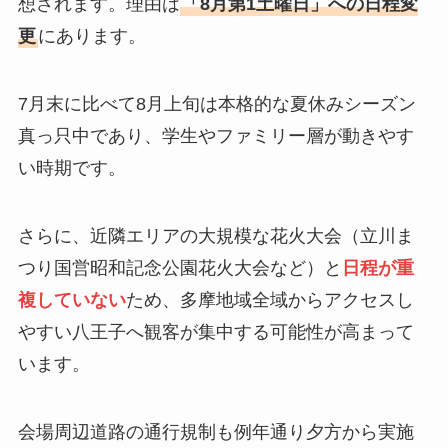
想されます。理由は
「8月第1土曜日」への日程変
更
にあります。
7月末に比べて8月上旬は本格的な夏休みシーズン
真っ只中であり、学生やファミリー層が動きやす
い時期です。
さらに、近隣エリアの大規模な花火大会（立川ま
つり国営昭和記念公園花火大会など）と
日程が重
複していない
ため、多摩地域全域からアクセスし
やすい八王子へ観客が集中する可能性が高まって
います。
会場周辺道路の通行規制も例年通り夕方から実施