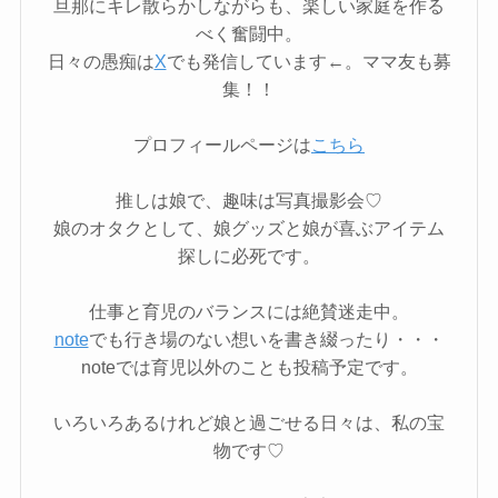
旦那にキレ散らかしながらも、楽しい家庭を作る
べく奮闘中。
日々の愚痴は
X
でも発信しています←。ママ友も募
集！！
プロフィールページは
こちら
推しは娘で、趣味は写真撮影会♡
娘のオタクとして、娘グッズと娘が喜ぶアイテム
探しに必死です。
仕事と育児のバランスには絶賛迷走中。
note
でも行き場のない想いを書き綴ったり・・・
noteでは育児以外のことも投稿予定です。
いろいろあるけれど娘と過ごせる日々は、私の宝
物です♡