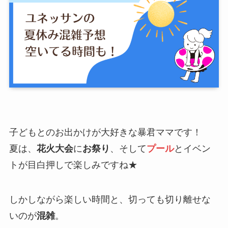
子どもとのお出かけが大好きな暴君ママです！
夏は、
花火大会
に
お祭り
、そして
プール
とイベン
トが目白押しで楽しみですね★
しかしながら楽しい時間と、切っても切り離せな
いのが
混雑
。