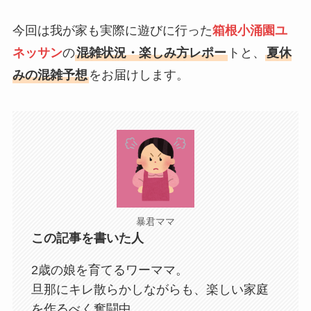
今回は我が家も実際に遊びに行った
箱根小涌園ユ
ネッサン
の
混雑状況・楽しみ方レポー
トと、
夏休
みの混雑予想
をお届けします。
暴君ママ
この記事を書いた人
2歳の娘を育てるワーママ。
旦那にキレ散らかしながらも、楽しい家庭
を作るべく奮闘中。