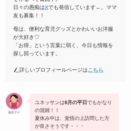
日々の愚痴は
X
でも発信しています←。ママ
友も募集！！
母は、便利な育児グッズとかわいいお洋服
が大好き♡
「お得」という言葉に弱く、今日も情報を
探し回っています。
詳しいプロフィールページは
こちら
ユネッサンは
6月の平日
でもかなり
の混雑！！
暴君ママ
夏休み中は、覚悟の上訪問した方
が良さそうです・・・