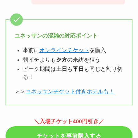
ユネッサンの混雑の対応ポイント
事前に
オンラインチケット
を購入
朝イチよりも
夕方
の来訪を狙う
ピーク期間は
土日
も
平日
も同じと割り切
る！
＞＞
ユネッサンチケット付きホテルも！
＼入場チケット400円引き／
チケットを事前購入する